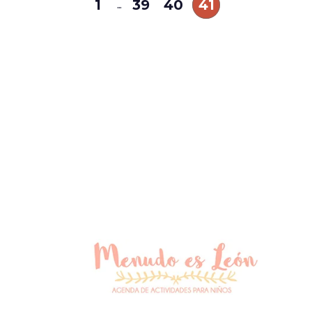
1
39
40
41
…