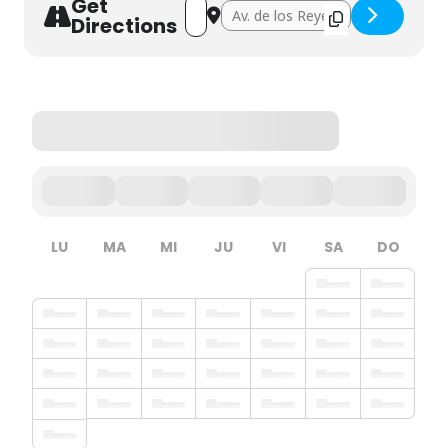
Get
Address - Anónima []
Destination Address - Anónima []
Directions
LU
MA
MI
JU
VI
SA
DO