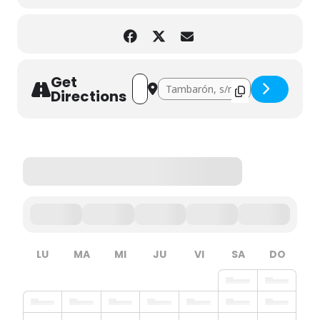
Get
Address - Cuentacuentos: ¿Y si creamos 
Destination Address - Cuentacuent
Directions
LU
MA
MI
JU
VI
SA
DO