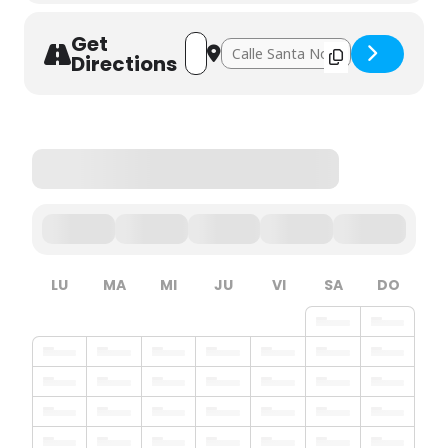
Get
Address - Elaboración de un kit de lectur
Destination Address - Elaboración d
Directions
LU
MA
MI
JU
VI
SA
DO