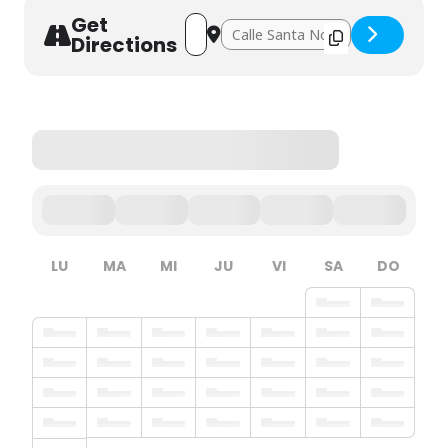
Get
Address - Juega a programar con Scratch
Destination Address - Juega a prog
Directions
LU
MA
MI
JU
VI
SA
DO