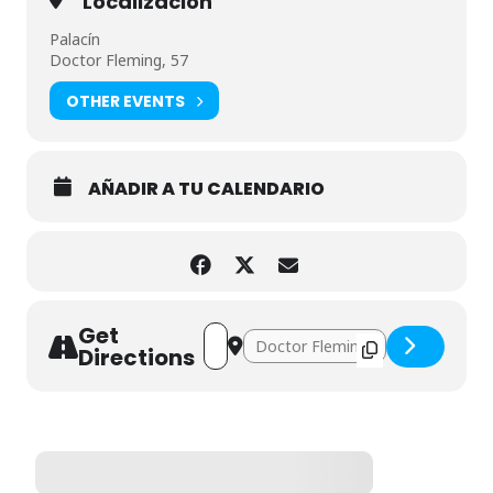
Localización
Palacín
Doctor Fleming, 57
OTHER EVENTS
AÑADIR A TU CALENDARIO
Get
Address - Juego con fotografías: ¿Qué e
Destination Address - Juego con fo
Directions