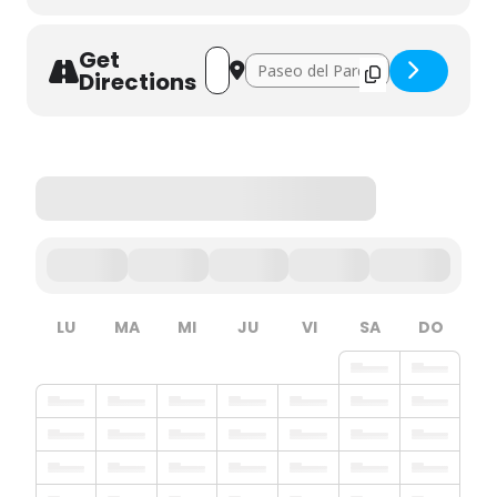
Get
Address - Jurassic Experience []
Destination Address - Jurassic Expe
Directions
LU
MA
MI
JU
VI
SA
DO