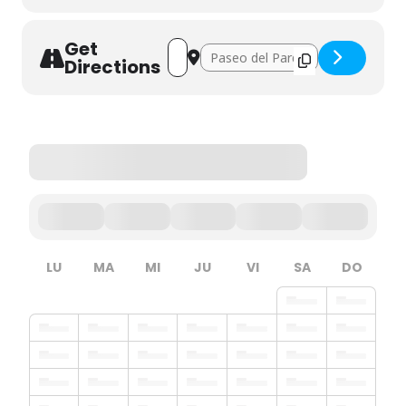
Get
Address - Jurassic Experience []
Destination Address - Jurassic Expe
Directions
LU
MA
MI
JU
VI
SA
DO