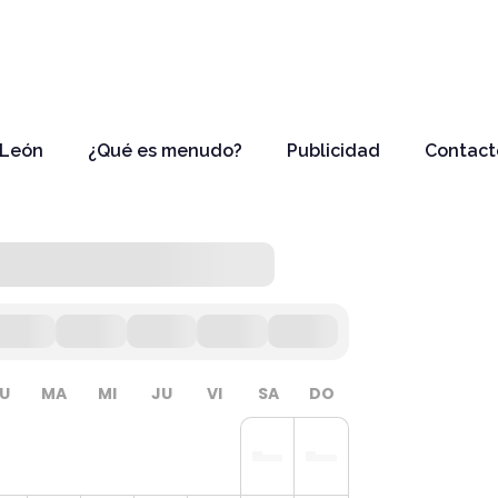
 León
¿Qué es menudo?
Publicidad
Contact
LU
MA
MI
JU
VI
SA
DO