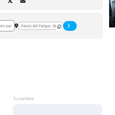
 Experience []
Destination Address - Jurassic Experience []
Tu nombre