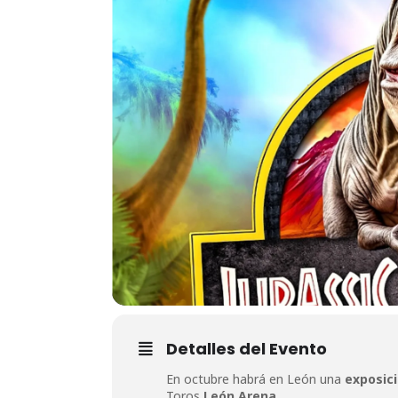
Detalles del Evento
En octubre habrá en León una
exposic
Toros
León Arena.