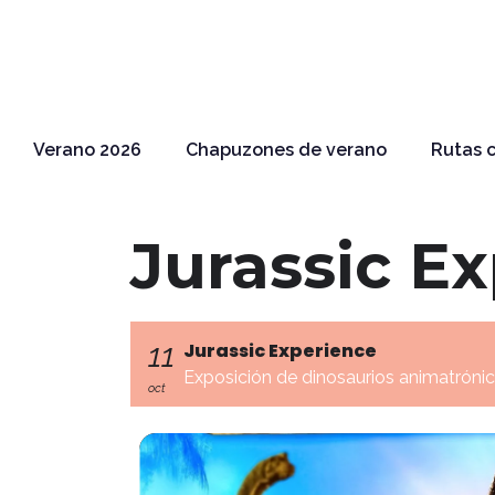
Verano 2026
Chapuzones de verano
Rutas c
Jurassic E
11
Jurassic Experience
Exposición de dinosaurios animatróni
oct