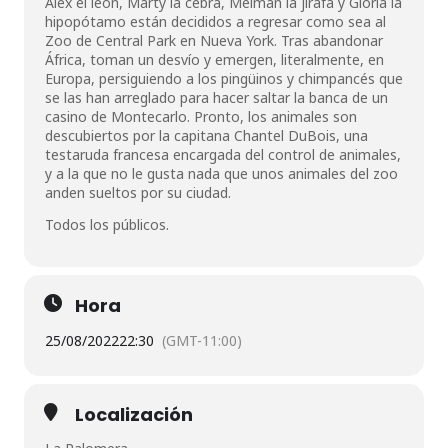
Alex el león, Marty la cebra, Melman la jirafa y Gloria la
hipopótamo están decididos a regresar como sea al
Zoo de Central Park en Nueva York. Tras abandonar
África, toman un desvío y emergen, literalmente, en
Europa, persiguiendo a los pingüinos y chimpancés que
se las han arreglado para hacer saltar la banca de un
casino de Montecarlo. Pronto, los animales son
descubiertos por la capitana Chantel DuBois, una
testaruda francesa encargada del control de animales,
y a la que no le gusta nada que unos animales del zoo
anden sueltos por su ciudad.
Todos los públicos.
Hora
25/08/2022
22:30
(GMT-11:00)
Localización