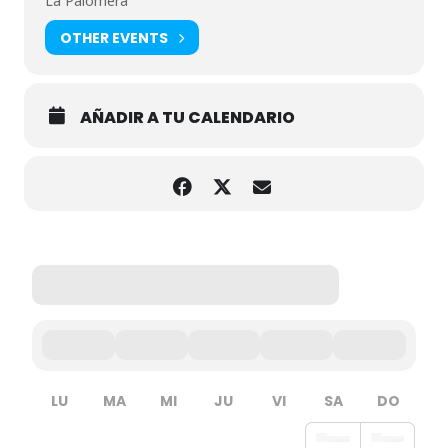
La Palomera
OTHER EVENTS
AÑADIR A TU CALENDARIO
LU
MA
MI
JU
VI
SA
DO