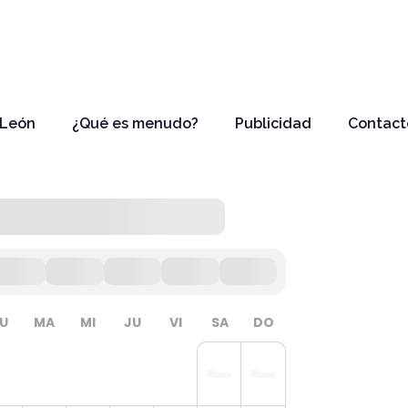
 León
¿Qué es menudo?
Publicidad
Contact
LU
MA
MI
JU
VI
SA
DO