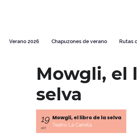
Verano 2026
Chapuzones de verano
Rutas c
Mowgli, el 
selva
19
Mowgli, el libro de la selva
Teatro La Carreta
oct