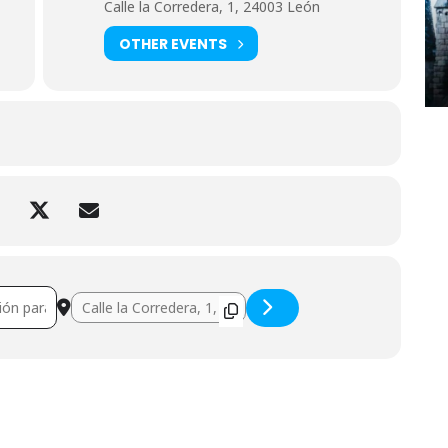
Calle la Corredera, 1, 24003 León
OTHER EVENTS
l libro de la selva []
Destination Address - Mowgli, el libro de la selva []