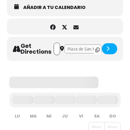
AÑADIR A TU CALENDARIO
Get
Address - Musical 'De ellos aprendí' []
Destination Address - Musical 'De e
Directions
LU
MA
MI
JU
VI
SA
DO