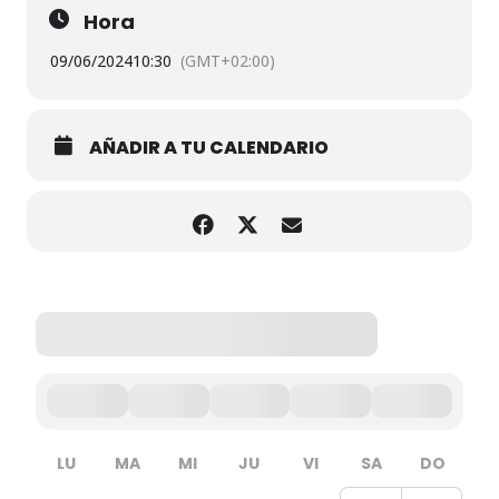
Hora
09/06/2024
10:30
(GMT+02:00)
AÑADIR A TU CALENDARIO
LU
MA
MI
JU
VI
SA
DO