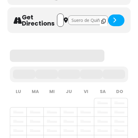
Get
Address - Taller de maquillaje para ser ca
Destination Address - Taller de maqu
Directions
LU
MA
MI
JU
VI
SA
DO