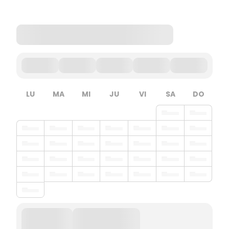
LU
MA
MI
JU
VI
SA
DO