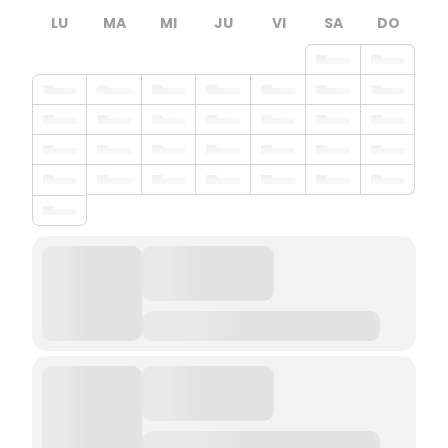
LU
MA
MI
JU
VI
SA
DO