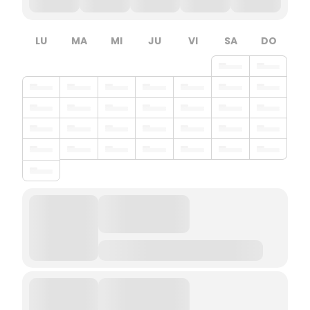
LU
MA
MI
JU
VI
SA
DO