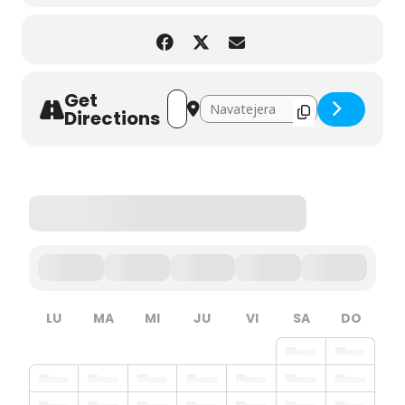
Get
Address - Uco, un paisano diferente []
Destination Address - Uco, un pais
Directions
LU
MA
MI
JU
VI
SA
DO