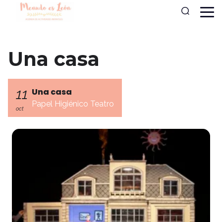
Una casa
11
Una casa
Papel Higiénico Teatro
oct