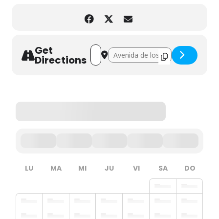
Get
Address - Visita en familia al Musac []
Destination Address - Visita en fam
Directions
LU
MA
MI
JU
VI
SA
DO