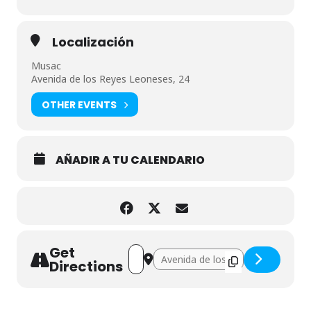
Localización
Musac
Avenida de los Reyes Leoneses, 24
OTHER EVENTS
AÑADIR A TU CALENDARIO
Get
Address - Visita en familia al Musac []
Destination Address - Visita en fam
Directions