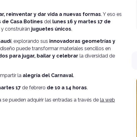
r, reinventar y dar vida a nuevas formas
. Y eso es
es de Casa Botines
del
lunes 16 y martes 17 de
 y construirán
juguetes únicos
.
Gaudí
, explorando sus
innovadoras geometrías y
diseño puede transformar materiales sencillos en
s para jugar, bailar y celebrar
la diversidad de
mpartir la
alegría del Carnaval
.
martes 17
de febrero
de 10 a 14 horas
.
 se pueden adquirir las entradas a través de
la web