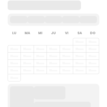
LU
MA
MI
JU
VI
SA
DO