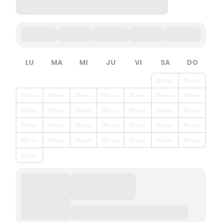
LU
MA
MI
JU
VI
SA
DO