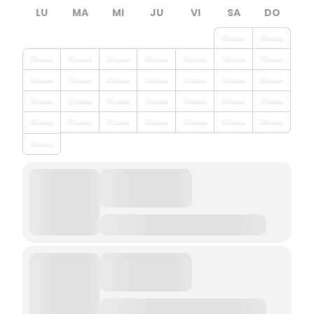
LU
MA
MI
JU
VI
SA
DO