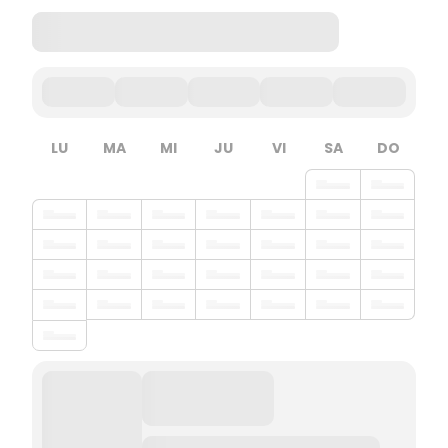
LU
MA
MI
JU
VI
SA
DO