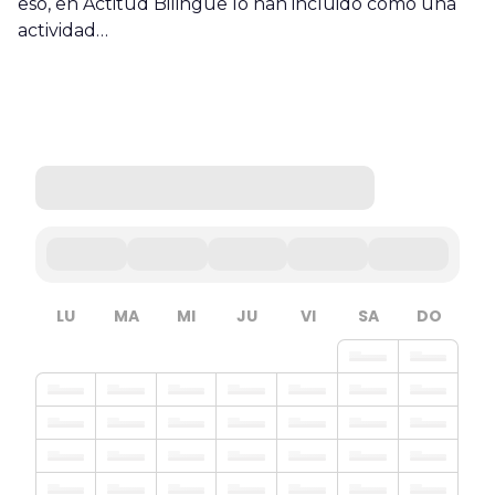
eso, en Actitud Bilingüe lo han incluido como una
actividad…
LU
MA
MI
JU
VI
SA
DO