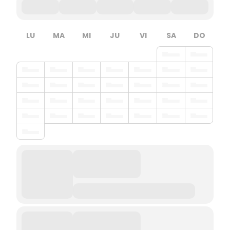
LU
MA
MI
JU
VI
SA
DO