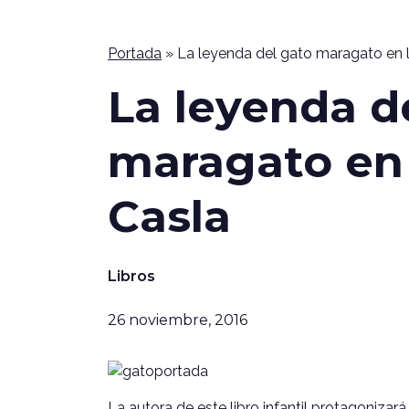
Portada
»
La leyenda del gato maragato en l
La leyenda d
maragato en 
Casla
Libros
26 noviembre, 2016
La autora de este libro infantil protagonizar