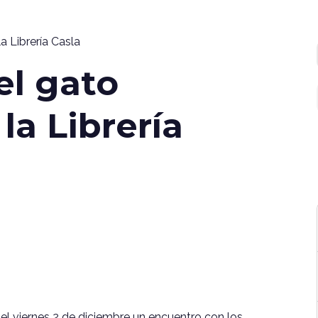
a Librería Casla
el gato
la Librería
á el viernes 2 de diciembre un encuentro con los