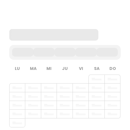
LU
MA
MI
JU
VI
SA
DO