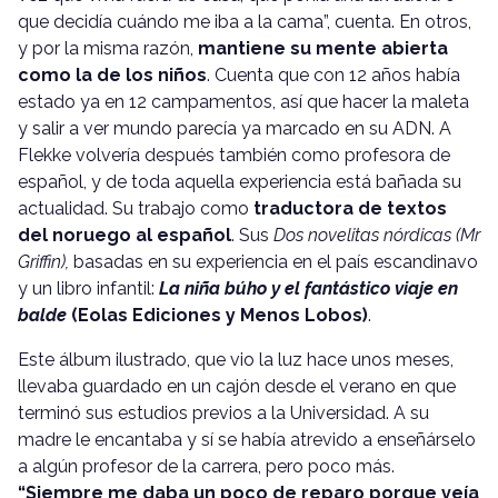
que decidía cuándo me iba a la cama”, cuenta. En otros,
y por la misma razón,
mantiene su mente abierta
como la de los niños
. Cuenta que con 12 años había
estado ya en 12 campamentos, así que hacer la maleta
y salir a ver mundo parecía ya marcado en su ADN. A
Flekke volvería después también como profesora de
español, y de toda aquella experiencia está bañada su
actualidad. Su trabajo como
traductora de textos
del noruego al español
. Sus
Dos novelitas nórdicas (Mr
Griffin),
basadas en su experiencia en el país escandinavo
y un libro infantil:
La niña búho y el fantástico viaje en
balde
(Eolas Ediciones y Menos Lobos)
.
Este álbum ilustrado, que vio la luz hace unos meses,
llevaba guardado en un cajón desde el verano en que
terminó sus estudios previos a la Universidad. A su
madre le encantaba y sí se había atrevido a enseñárselo
a algún profesor de la carrera, pero poco más.
“Siempre me daba un poco de reparo porque veía