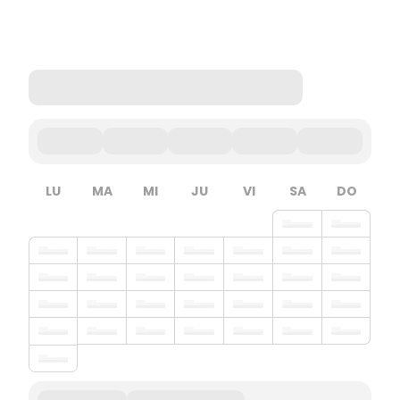
LU
MA
MI
JU
VI
SA
DO