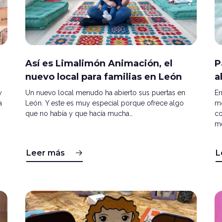
Así es Limalimón Animación, el
P
nuevo local para familias en León
a
y
Un nuevo local menudo ha abierto sus puertas en
En
a
León. Y este es muy especial porque ofrece algo
mo
que no había y que hacía mucha…
co
me
Leer más
L