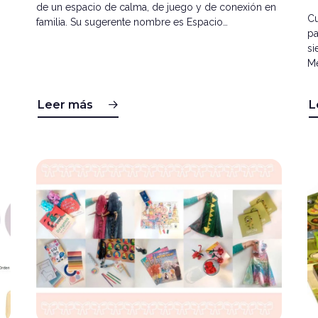
de un espacio de calma, de juego y de conexión en
Cu
familia. Su sugerente nombre es Espacio…
pa
si
M
Leer más
L