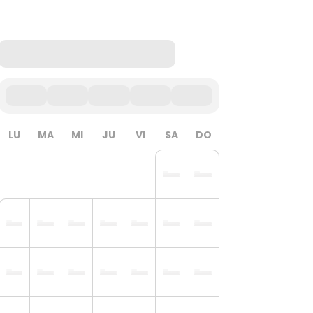
LU
MA
MI
JU
VI
SA
DO