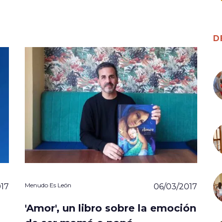
D
Menudo Es León
017
06/03/2017
'Amor', un libro sobre la emoción