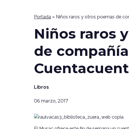
Portada
»
Niños raros y otros poemas de c
Niños raros 
de compañía
Cuentacuent
Libros
06 marzo, 2017
El Musac ofrece este fin de semana un cuen