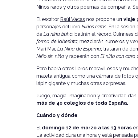
Niños raros y otros poemas de compañía. Se
El escritor
Raúl Vacas
nos propone u
n viaje
personajes del libro
Niños raros
. En la sesió
de
La niña búho
; batirán el récord Guinness 
forma de laberinto
; mezclarán números y ve
Mari Mar,
La Niña de Espuma
; tratarán de dor
Niño sin niño
y rapearán con
El niño con cara
Pero habrá otros libros maravillosos y much
maleta antigua como una cámara de fotos q
lápiz gigante y muchas otras sorpresas.
Juego, magia, imaginación y creatividad da
más de 40 colegios de toda España.
Cuándo y dónde
El
domingo 12 de marzo a las 13 horas
en
La actividad dura una hora y está pensada p