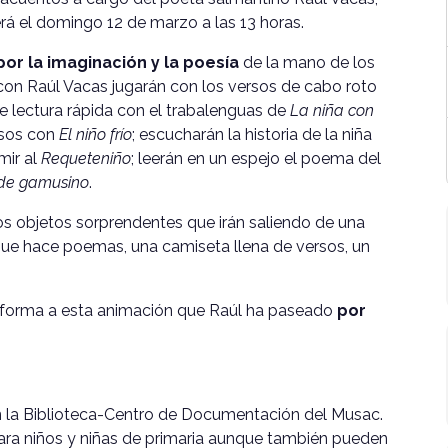
rá el domingo 12 de marzo a las 13 horas.
 por la imaginación y la poesía
de la mano de los
n con Raúl Vacas jugarán con los versos de cabo roto
de lectura rápida con el trabalenguas de
La niña con
rsos con
El niño frío
; escucharán la historia de la niña
mir al
Requeteniño
; leerán en un espejo el poema del
 de gamusino
.
os objetos sorprendentes que irán saliendo de una
ue hace poemas, una camiseta llena de versos, un
n forma a esta animación que Raúl ha paseado
por
 la Biblioteca-Centro de Documentación del Musac.
ara niños y niñas de primaria aunque también pueden