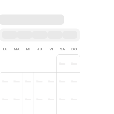
LU
MA
MI
JU
VI
SA
DO