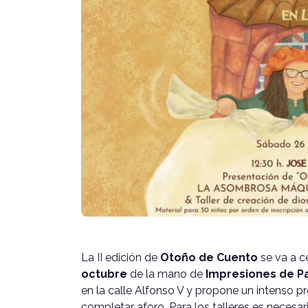
La II edición de
Otoño de Cuento
se va a c
octubre
de la mano de
Impresiones de P
en la calle Alfonso V y propone un intenso p
completar aforo. Para los talleres es necesari