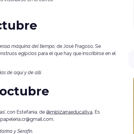
ctubre
mbrosa máquina del tiempo
, de José Fragoso. Se
nstruos egipcios para el que hay que inscribirse en el
ias de aquí y de allí.
octubre
as’, con Estefanía, de
@mipizarraeducativa
. Es
espapeleria.cr@gmail.com.
rina y Serafín.