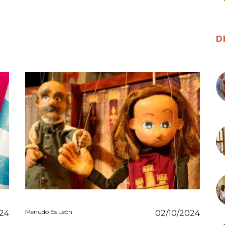
D
Menudo Es León
024
02/10/2024