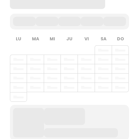
LU
MA
MI
JU
VI
SA
DO