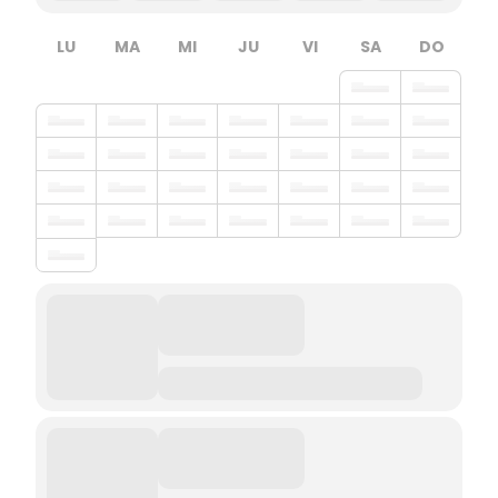
LU
MA
MI
JU
VI
SA
DO