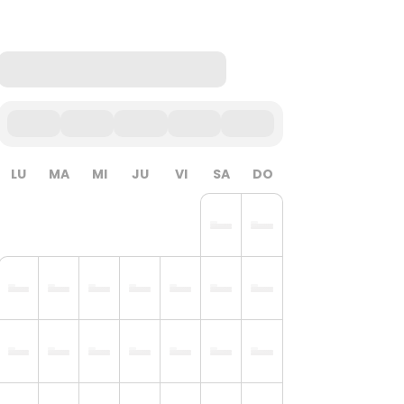
LU
MA
MI
JU
VI
SA
DO