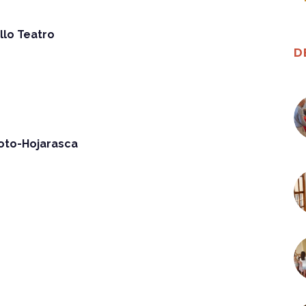
illo Teatro
D
 Soto-Hojarasca