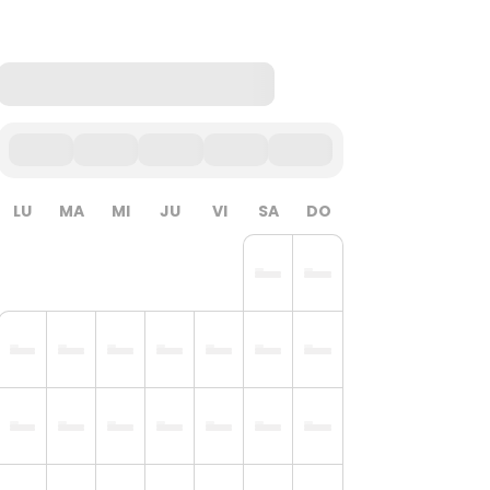
LU
MA
MI
JU
VI
SA
DO