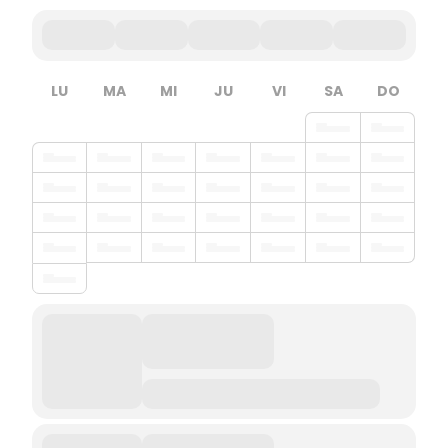
LU
MA
MI
JU
VI
SA
DO