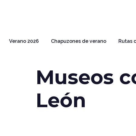
Verano 2026
Chapuzones de verano
Rutas c
Museos c
León