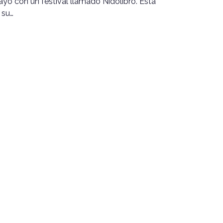
yo con un festival llamado Nidolibro. Esta
 su…