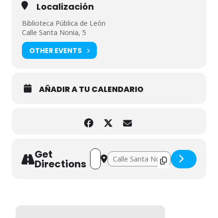
Localización
Biblioteca Pública de León
Calle Santa Nonia, 5
OTHER EVENTS
AÑADIR A TU CALENDARIO
Get
Address - El increíble viaje del profesor 
Destination Address - El increíble v
Directions