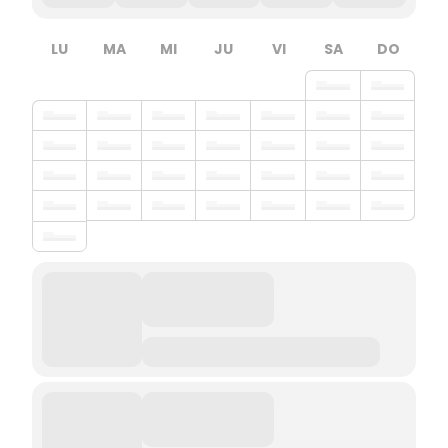
LU
MA
MI
JU
VI
SA
DO