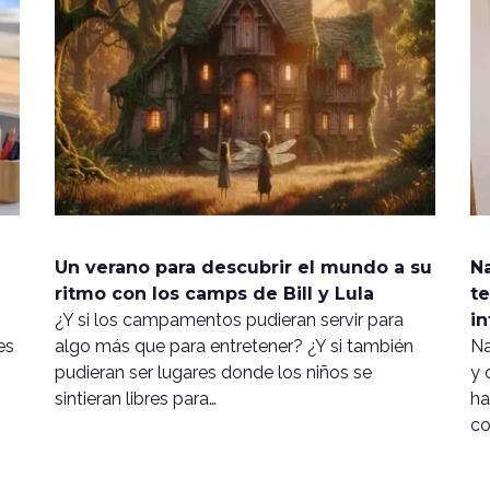
Un verano para descubrir el mundo a su
Na
ritmo con los camps de Bill y Lula
te
¿Y si los campamentos pudieran servir para
in
es
algo más que para entretener? ¿Y si también
Na
pudieran ser lugares donde los niños se
y 
sintieran libres para…
ha
c