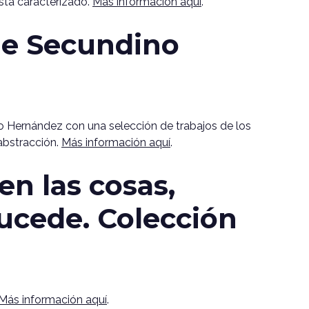
ista caracterizado.
Más información aquí
.
 de Secundino
o Hernández con una selección de trabajos de los
abstracción.
Más información aquí
.
n las cosas,
ucede. Colección
Más información aquí
.