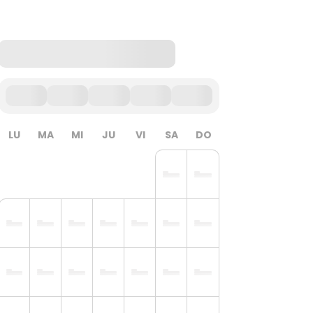
LU
MA
MI
JU
VI
SA
DO